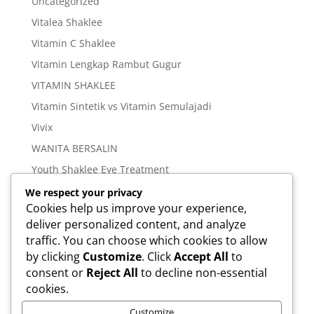
Uncategorized
Vitalea Shaklee
Vitamin C Shaklee
Vitamin Lengkap Rambut Gugur
VITAMIN SHAKLEE
Vitamin Sintetik vs Vitamin Semulajadi
Vivix
WANITA BERSALIN
Youth Shaklee Eye Treatment
YOUTH SKIN CARE SERIES
We respect your privacy
Cookies help us improve your experience,
deliver personalized content, and analyze
Meta
traffic. You can choose which cookies to allow
Log in
by clicking
Customize
. Click
Accept All
to
Entries feed
consent or
Reject All
to decline non-essential
cookies.
Comments feed
WordPress.org
Customize