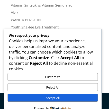
Vitamin Sintetik vs Vitamin Semulajadi
Vivix
WANITA BERSALIN
Youth Shaklee Eye Treatment
YOUTH SKIN CARE SERIES
We respect your privacy
Cookies help us improve your experience,
deliver personalized content, and analyze
Meta
traffic. You can choose which cookies to allow
Log in
by clicking
Customize
. Click
Accept All
to
Entries feed
consent or
Reject All
to decline non-essential
cookies.
Comments feed
WordPress.org
Customize
Reject All
Accept All
Copyright © mirahamzah.com Design by
Pengedar
Powered by