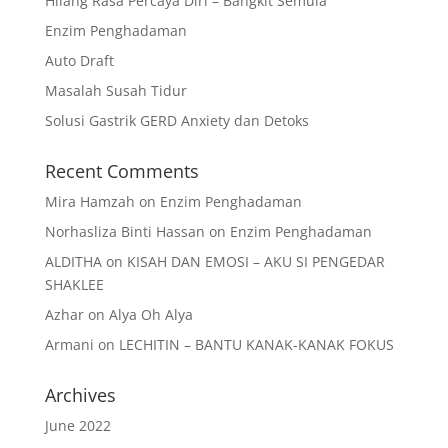
Hilang Rasa Percaya Diri – Bangkit Semula
Enzim Penghadaman
Auto Draft
Masalah Susah Tidur
Solusi Gastrik GERD Anxiety dan Detoks
Recent Comments
Mira Hamzah
on
Enzim Penghadaman
Norhasliza Binti Hassan
on
Enzim Penghadaman
ALDITHA
on
KISAH DAN EMOSI – AKU SI PENGEDAR
SHAKLEE
Azhar
on
Alya Oh Alya
Armani
on
LECHITIN – BANTU KANAK-KANAK FOKUS
Archives
June 2022