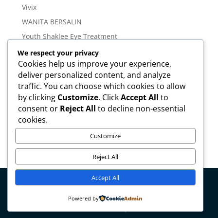
Vivix
WANITA BERSALIN
Youth Shaklee Eye Treatment
YOUTH SKIN CARE SERIES
We respect your privacy
Cookies help us improve your experience,
Meta
deliver personalized content, and analyze
traffic. You can choose which cookies to allow
Log in
by clicking
Customize
. Click
Accept All
to
Entries feed
consent or
Reject All
to decline non-essential
cookies.
Comments feed
WordPress.org
Customize
Reject All
Accept All
Copyright © mirahamzah.com Design by
Pengedar
Powered by
Shaklee Malaysia