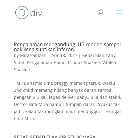
Pengalaman mengandung: HB rendah sampai
nak kena suntikan inferon.
by
MiraHamzah
|
Apr 18, 2017
|
Kehamilan Yang
Sihat
,
Pengalaman Hamil
,
Produk Shaklee
,
Vitalea
Shaklee
Mira anemia time preggy memang teruk. Waktu
2nd child memang hilang banyak darah sampai
pengsan 2-3 kali lepas deliver baby.. Bila dah stabil,
Doctor kata Mira hampir tumpah darah. Syukur tak
jadi.. kalau tak mungkin maut menunggu. Teringat
time Mira...
SEBAB-SEBAB ELAK AIR SEJUK MASA