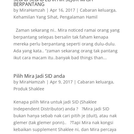
BERPANTANG
by
MiraHamzah
|
Apr 16, 2017
|
Cabaran keluarga
,
Kehamilan Yang Sihat
,
Pengalaman Hamil
Zaman sekarang ni.. Mira noticed ramai orang yang
berpantang selepas bersalin tak faham kenapa
mereka perlu berpantang seperti orang dulu-dulu.
Ada yang kata.. “zaman sekarang orang tak pantang
ikut cara macam itu..banyak bad things than...
Pilih Mira Jadi SID anda
by
MiraHamzah
|
Apr 9, 2017
|
Cabaran keluarga
,
Produk Shaklee
Kenapa pilih Mira untuk jadi SID (Shaklee
Independent Distributor) anda ? ?Mira jadi SID
bukan hanya sebab nak cari pitih je (duit), atau nak
glemer (tak glemer ponn).. ?Tapi Mira nak kongsi
kebaikan supplement Shaklee ni, dan Mira percaya