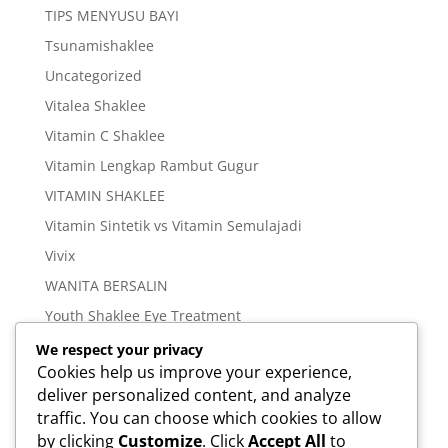
TIPS MENYUSU BAYI
Tsunamishaklee
Uncategorized
Vitalea Shaklee
Vitamin C Shaklee
Vitamin Lengkap Rambut Gugur
VITAMIN SHAKLEE
Vitamin Sintetik vs Vitamin Semulajadi
Vivix
WANITA BERSALIN
Youth Shaklee Eye Treatment
YOUTH SKIN CARE SERIES
We respect your privacy
Cookies help us improve your experience,
deliver personalized content, and analyze
Meta
traffic. You can choose which cookies to allow
Log in
by clicking
Customize
. Click
Accept All
to