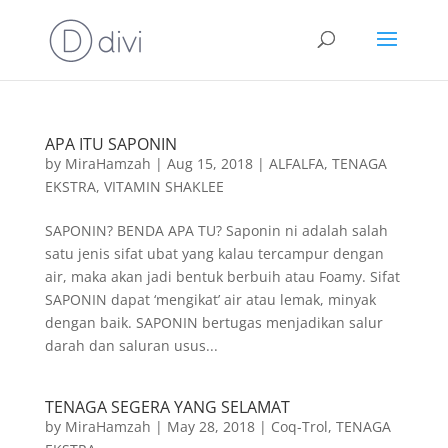
APA ITU SAPONIN
by
MiraHamzah
|
Aug 15, 2018
|
ALFALFA
,
TENAGA
EKSTRA
,
VITAMIN SHAKLEE
SAPONIN? BENDA APA TU? Saponin ni adalah salah
satu jenis sifat ubat yang kalau tercampur dengan
air, maka akan jadi bentuk berbuih atau Foamy. Sifat
SAPONIN dapat ‘mengikat’ air atau lemak, minyak
dengan baik. SAPONIN bertugas menjadikan salur
darah dan saluran usus...
TENAGA SEGERA YANG SELAMAT
by
MiraHamzah
|
May 28, 2018
|
Coq-Trol
,
TENAGA