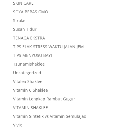
SKIN CARE
SOYA BEBAS GMO
Stroke
Susah Tidur
TENAGA EKSTRA
TIPS ELAK STRESS WAKTU JALAN JEM
TIPS MENYUSU BAYI
Tsunamishaklee
Uncategorized
Vitalea Shaklee
Vitamin C Shaklee
Vitamin Lengkap Rambut Gugur
VITAMIN SHAKLEE
Vitamin Sintetik vs Vitamin Semulajadi
Vivix