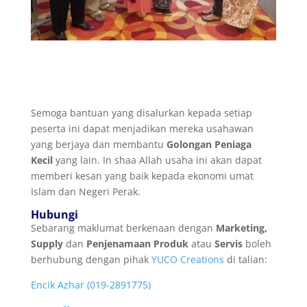
Semoga bantuan yang disalurkan kepada setiap
peserta ini dapat menjadikan mereka usahawan
yang berjaya dan membantu
Golongan Peniaga
Kecil
yang lain. In shaa Allah usaha ini akan dapat
memberi kesan yang baik kepada ekonomi umat
Islam dan Negeri Perak.
Hubungi
Sebarang maklumat berkenaan dengan
Marketing,
Supply
dan
Penjenamaan Produk
atau
Servis
boleh
berhubung dengan pihak
YUCO Creations
di talian:
Encik Azhar (019-2891775)