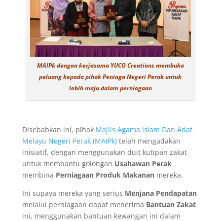
MAIPk dengan kerjasama YUCO Creations membuka
peluang kepada pihak Peniaga Negeri Perak untuk
lebih maju dalam perniagaan
Disebabkan ini, pihak
Majlis Agama Islam Dan Adat
Melayu Negeri Perak (MAIPk)
telah mengadakan
inisiatif, dengan menggunakan duit kutipan zakat
untuk membantu golongan
Usahawan Perak
membina
Perniagaan Produk Makanan
mereka.
Ini supaya mereka yang serius
Menjana Pendapatan
melalui perniagaan dapat menerima
Bantuan Zakat
ini, menggunakan bantuan kewangan ini dalam