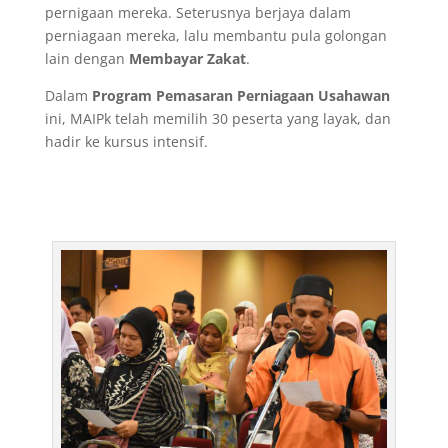
pernigaan mereka. Seterusnya berjaya dalam
perniagaan mereka, lalu membantu pula golongan
lain dengan
Membayar Zakat
.
Dalam
Program Pemasaran Perniagaan Usahawan
ini, MAIPk telah memilih 30 peserta yang layak, dan
hadir ke kursus intensif.