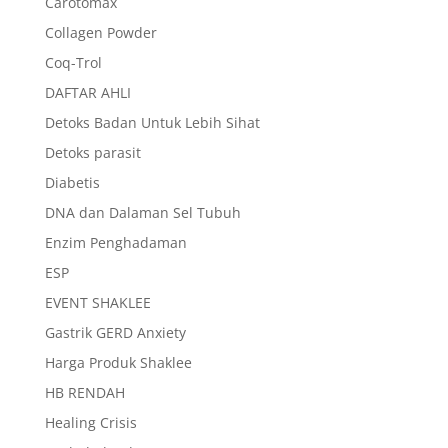
Carotomax
Collagen Powder
Coq-Trol
DAFTAR AHLI
Detoks Badan Untuk Lebih Sihat
Detoks parasit
Diabetis
DNA dan Dalaman Sel Tubuh
Enzim Penghadaman
ESP
EVENT SHAKLEE
Gastrik GERD Anxiety
Harga Produk Shaklee
HB RENDAH
Healing Crisis