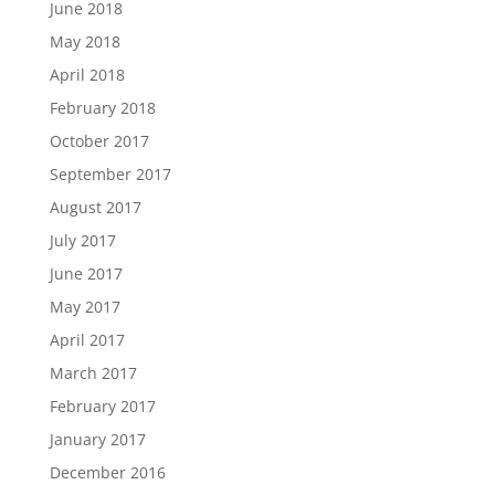
June 2018
May 2018
April 2018
February 2018
October 2017
September 2017
August 2017
July 2017
June 2017
May 2017
April 2017
March 2017
February 2017
January 2017
December 2016