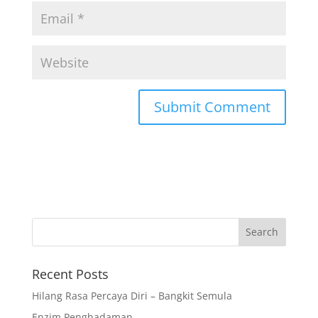
Recent Posts
Hilang Rasa Percaya Diri – Bangkit Semula
Enzim Penghadaman