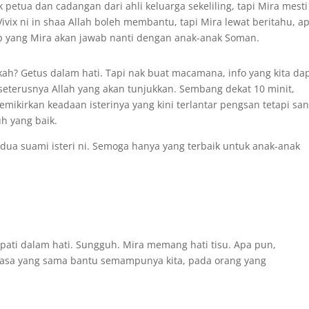
petua dan cadangan dari ahli keluarga sekeliling, tapi Mira mesti
Vivix ni in shaa Allah boleh membantu, tapi Mira lewat beritahu, a
 Ap yang Mira akan jawab nanti dengan anak-anak Soman.
kah? Getus dalam hati. Tapi nak buat macamana, info yang kita da
n seterusnya Allah yang akan tunjukkan. Sembang dekat 10 minit,
ikirkan keadaan isterinya yang kini terlantar pengsan tetapi sa
h yang baik.
edua suami isteri ni. Semoga hanya yang terbaik untuk anak-anak
I
pati dalam hati. Sungguh. Mira memang hati tisu. Apa pun,
masa yang sama bantu semampunya kita, pada orang yang