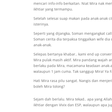
mencari info-info berkaitan. Niat Mira nak m
ikhtiar yang termampu.
Setelah selesai suap makan pada anak-anak cil
isterinya.
Seperti yang dijangka, Soman mengangkat call
Soman cerita dia terpaksa tinggalkan wife di
anak-anak.
Selepas bertanya khabar.. kami end up conver
Mira pulak masih aktif. Mira pandang wajah a
berlaku pada Mira, macamana keadaan anak-a
walaupun 1 jam cuma. Tak sanggup Mira! Ya Fa
Hati Mira rasa pilu sangat. Nangis dan menje
boleh Mira tolong?
Sejam dah berlalu. Mira tekad.. apa yang Alla
ikhtiar dengan Vivix dan ESP, walaupun apa ju