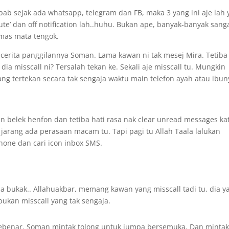
bab sejak ada whatsapp, telegram dan FB, maka 3 yang ini aje lah
mute’ dan off notification lah..huhu. Bukan ape, banyak-banyak sang
imas mata tengok.
cerita panggilannya Soman. Lama kawan ni tak mesej Mira. Tetiba
 dia misscall ni? Tersalah tekan ke. Sekali aje misscall tu. Mungkin
ng tertekan secara tak sengaja waktu main telefon ayah atau ibun
 belek henfon dan tetiba hati rasa nak clear unread messages ka
jarang ada perasaan macam tu. Tapi pagi tu Allah Taala lalukan
hone dan cari icon inbox SMS.
ila bukak.. Allahuakbar, memang kawan yang misscall tadi tu, dia y
bukan misscall yang tak sengaja.
sebenar. Soman mintak tolong untuk jumpa bersemuka. Dan minta