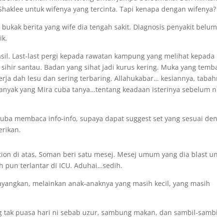
Shaklee untuk wifenya yang tercinta. Tapi kenapa dengan wifenya?
ga bukak berita yang wife dia tengah sakit. Diagnosis penyakit belu
ik.
asil. Last-last pergi kepada rawatan kampung yang melihat kepada
a sihir santau. Badan yang sihat jadi kurus kering. Muka yang tem
rja dah lesu dan sering terbaring. Allahukabar… kesiannya, taba
 Banyak yang Mira cuba tanya…tentang keadaan isterinya sebelum n
cuba membaca info-info, supaya dapat suggest set yang sesuai de
erikan.
tion di atas, Soman beri satu mesej. Mesej umum yang dia blast u
 pun terlantar di ICU. Aduhai…sedih.
bayangkan, melainkan anak-anaknya yang masih kecil, yang masih
ng tak puasa hari ni sebab uzur, sambung makan, dan sambil-sambi