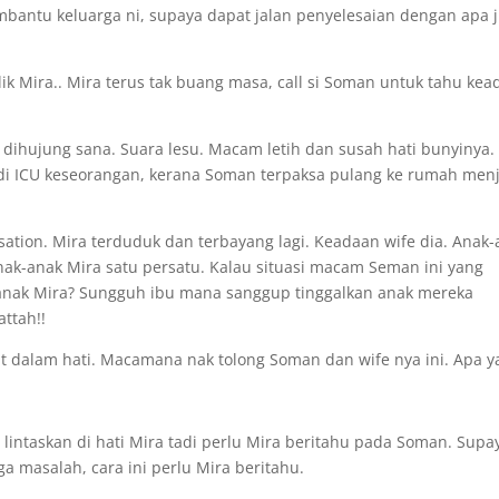
embantu keluarga ni, supaya dapat jalan penyelesaian dengan apa 
ik Mira.. Mira terus tak buang masa, call si Soman untuk tahu ke
 dihujung sana. Suara lesu. Macam letih dan susah hati bunyinya.
a di ICU keseorangan, kerana Soman terpaksa pulang ke rumah men
sation. Mira terduduk dan terbayang lagi. Keadaan wife dia. Anak
nak-anak Mira satu persatu. Kalau situasi macam Seman ini yang
nak Mira? Sungguh ibu mana sanggup tinggalkan anak mereka
ttah!!
rit dalam hati. Macamana nak tolong Soman dan wife nya ini. Apa 
h lintaskan di hati Mira tadi perlu Mira beritahu pada Soman. Supa
ga masalah, cara ini perlu Mira beritahu.