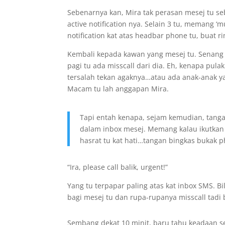
Sebenarnya kan, Mira tak perasan mesej tu se
active notification nya. Selain 3 tu, memang ‘
notification kat atas headbar phone tu, buat r
Kembali kepada kawan yang mesej tu. Senang 
pagi tu ada misscall dari dia. Eh, kenapa pulak
tersalah tekan agaknya…atau ada anak-anak ya
Macam tu lah anggapan Mira.
Tapi entah kenapa, sejam kemudian, tangan
dalam inbox mesej. Memang kalau ikutkan 
hasrat tu kat hati…tangan bingkas bukak p
“Ira, please call balik, urgent!”
Yang tu terpapar paling atas kat inbox SMS. B
bagi mesej tu dan rupa-rupanya misscall tadi 
Sembang dekat 10 minit, baru tahu keadaan 