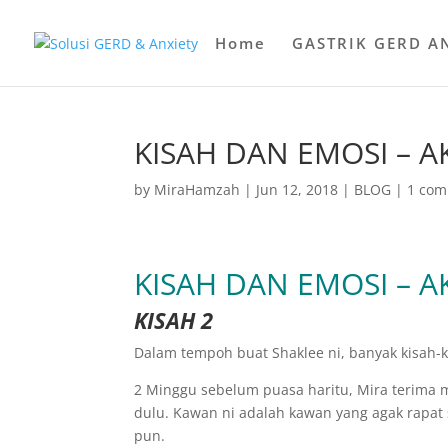
Home
GASTRIK GERD A
KISAH DAN EMOSI – A
by
MiraHamzah
|
Jun 12, 2018
|
BLOG
|
1 co
KISAH DAN EMOSI – A
KISAH 2
Dalam tempoh buat Shaklee ni, banyak kisah-k
2 Minggu sebelum puasa haritu, Mira terima m
dulu. Kawan ni adalah kawan yang agak rapat 
pun.