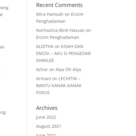
Recent Comments
 yang
Mira Hamzah
on
Enzim
at
Penghadaman
Norhasliza Binti Hassan
on
Enzim Penghadaman
ALDITHA
on
KISAH DAN
ya.
EMOSI – AKU SI PENGEDAR
SHAKLEE
Azhar
on
Alya Oh Alya
t
Armani
on
LECHITIN –
BANTU KANAK-KANAK
FOKUS
Archives
ang
June 2022
August 2021
k
June 2021