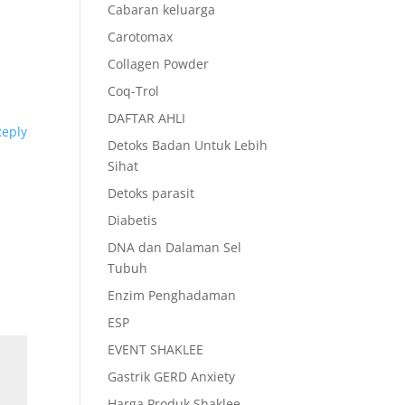
Cabaran keluarga
Carotomax
Collagen Powder
Coq-Trol
DAFTAR AHLI
Reply
Detoks Badan Untuk Lebih
Sihat
Detoks parasit
Diabetis
DNA dan Dalaman Sel
Tubuh
Enzim Penghadaman
ESP
EVENT SHAKLEE
Gastrik GERD Anxiety
Harga Produk Shaklee