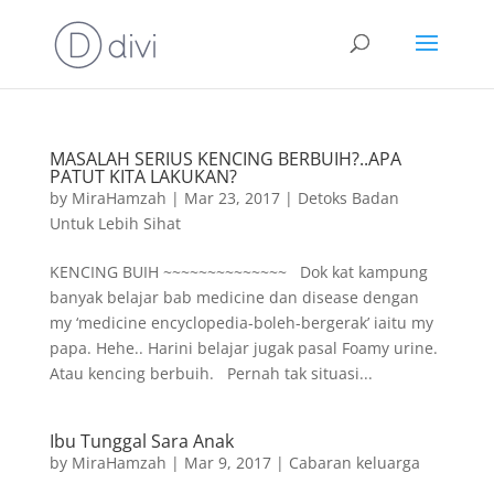
MASALAH SERIUS KENCING BERBUIH?..APA
PATUT KITA LAKUKAN?
by
MiraHamzah
|
Mar 23, 2017
|
Detoks Badan
Untuk Lebih Sihat
KENCING BUIH ~~~~~~~~~~~~~~ Dok kat kampung
banyak belajar bab medicine dan disease dengan
my ‘medicine encyclopedia-boleh-bergerak’ iaitu my
papa. Hehe.. Harini belajar jugak pasal Foamy urine.
Atau kencing berbuih. Pernah tak situasi...
Ibu Tunggal Sara Anak
by
MiraHamzah
|
Mar 9, 2017
|
Cabaran keluarga