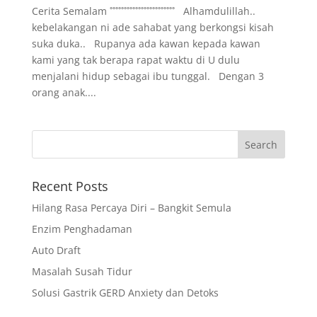
Cerita Semalam ˚˚˚˚˚˚˚˚˚˚˚˚˚˚˚˚˚˚˚˚˚˚˚ Alhamdulillah..
kebelakangan ni ade sahabat yang berkongsi kisah
suka duka.. Rupanya ada kawan kepada kawan
kami yang tak berapa rapat waktu di U dulu
menjalani hidup sebagai ibu tunggal. Dengan 3
orang anak....
Recent Posts
Hilang Rasa Percaya Diri – Bangkit Semula
Enzim Penghadaman
Auto Draft
Masalah Susah Tidur
Solusi Gastrik GERD Anxiety dan Detoks