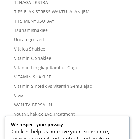
TENAGA EKSTRA
TIPS ELAK STRESS WAKTU JALAN JEM
TIPS MENYUSU BAYI
Tsunamishaklee
Uncategorized
Vitalea Shaklee
Vitamin C Shaklee
Vitamin Lengkap Rambut Gugur
VITAMIN SHAKLEE
Vitamin Sintetik vs Vitamin Semulajadi
Vivix
WANITA BERSALIN
Youth Shaklee Eye Treatment
YOUTH SKIN CARE SERIES
We respect your privacy
Cookies help us improve your experience,
deliver personalized content, and analyze