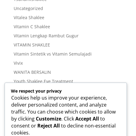
Uncategorized
Vitalea Shaklee
Vitamin C Shaklee
Vitamin Lengkap Rambut Gugur
VITAMIN SHAKLEE
Vitamin Sintetik vs Vitamin Semulajadi
Vivix
WANITA BERSALIN
Youth Shaklee Eye Treatment
YOUTH SKIN CARE SERIES
We respect your privacy
Cookies help us improve your experience,
deliver personalized content, and analyze
Meta
traffic. You can choose which cookies to allow
Log in
by clicking
Customize
. Click
Accept All
to
Entries feed
consent or
Reject All
to decline non-essential
cookies.
Comments feed