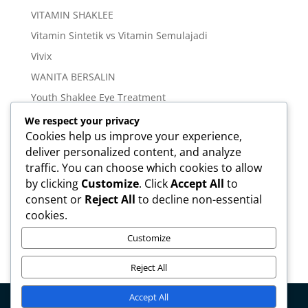
VITAMIN SHAKLEE
Vitamin Sintetik vs Vitamin Semulajadi
Vivix
WANITA BERSALIN
Youth Shaklee Eye Treatment
YOUTH SKIN CARE SERIES
We respect your privacy
Cookies help us improve your experience,
deliver personalized content, and analyze
Meta
traffic. You can choose which cookies to allow
Log in
by clicking
Customize
. Click
Accept All
to
Entries feed
consent or
Reject All
to decline non-essential
cookies.
Comments feed
WordPress.org
Customize
Reject All
Accept All