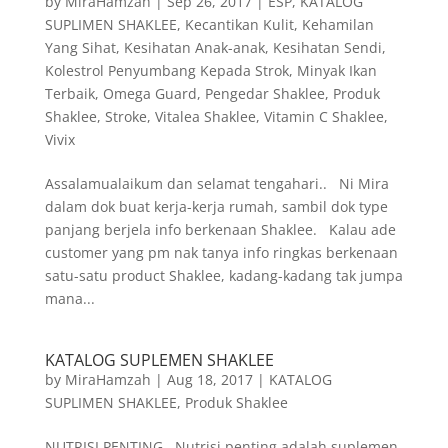
by
MiraHamzah
|
Sep 26, 2017
|
ESP
,
KATALOG
SUPLIMEN SHAKLEE
,
Kecantikan Kulit
,
Kehamilan
Yang Sihat
,
Kesihatan Anak-anak
,
Kesihatan Sendi
,
Kolestrol Penyumbang Kepada Strok
,
Minyak Ikan
Terbaik
,
Omega Guard
,
Pengedar Shaklee
,
Produk
Shaklee
,
Stroke
,
Vitalea Shaklee
,
Vitamin C Shaklee
,
Vivix
Assalamualaikum dan selamat tengahari.. Ni Mira
dalam dok buat kerja-kerja rumah, sambil dok type
panjang berjela info berkenaan Shaklee. Kalau ade
customer yang pm nak tanya info ringkas berkenaan
satu-satu product Shaklee, kadang-kadang tak jumpa
mana...
KATALOG SUPLEMEN SHAKLEE
by
MiraHamzah
|
Aug 18, 2017
|
KATALOG
SUPLIMEN SHAKLEE
,
Produk Shaklee
NUTRISI PENTING Nutrisi penting adalah suplemen