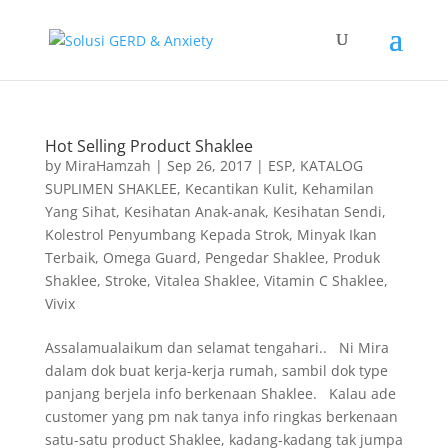
Hot Selling Product Shaklee
by
MiraHamzah
|
Sep 26, 2017
|
ESP
,
KATALOG
SUPLIMEN SHAKLEE
,
Kecantikan Kulit
,
Kehamilan
Yang Sihat
,
Kesihatan Anak-anak
,
Kesihatan Sendi
,
Kolestrol Penyumbang Kepada Strok
,
Minyak Ikan
Terbaik
,
Omega Guard
,
Pengedar Shaklee
,
Produk
Shaklee
,
Stroke
,
Vitalea Shaklee
,
Vitamin C Shaklee
,
Vivix
Assalamualaikum dan selamat tengahari.. Ni Mira
dalam dok buat kerja-kerja rumah, sambil dok type
panjang berjela info berkenaan Shaklee. Kalau ade
customer yang pm nak tanya info ringkas berkenaan
satu-satu product Shaklee, kadang-kadang tak jumpa