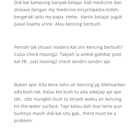
Dok kat kampung banyak belajar bab medicine dan
disease dengan my ‘medicine encyclopedia-boleh-
bergerak’ iaitu my papa. Hehe.. Harini belajar jugak
pasal Foamy urine. Atau kencing berbuih.
Pernah tak situasi readers kat sini kencing berbuih?
Cuba check masing2. Takyah la ambik gambar post
kat FB.. just masing2 check sendiri-sendiri aje.
Bukan ape. Kita kene tahu air kencing yg dikeluarkan
ada buih tak. Kalau kot buih tu ada sekejap aje xpe
lah.. sbb mungkin buih tu terjadi waktu air kencing
hit the water surface. Tapi kalau dah biar lama pun
buihnya masih dok kat situ gak.. there must be a
problem.