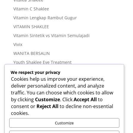
Vitamin C Shaklee
Vitamin Lengkap Rambut Gugur
VITAMIN SHAKLEE
Vitamin Sintetik vs Vitamin Semulajadi
Vivix
WANITA BERSALIN
Youth Shaklee Eye Treatment
YOUTH SKIN CARE SERIES
We respect your privacy
Cookies help us improve your experience,
deliver personalized content, and analyze
Meta
traffic. You can choose which cookies to allow
Log in
by clicking
Customize
. Click
Accept All
to
Entries feed
consent or
Reject All
to decline non-essential
cookies.
Comments feed
WordPress.org
Customize