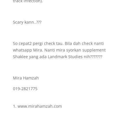
track infection).
Scary kann..???
So cepat2 pergi check tau. Bila dah check nanti
whatsapp Mira. Nanti mira syorkan supplement
Shaklee yang ada Landmark Studies nih???????
Mira Hamzah
019-2821775
www.mirahamzah.com