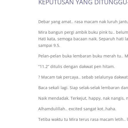
KEPUTUSAN YANG DITUNGG
Debar yang amat.. rasa macam nak luruh jantu
Mira bangun pergi ambik buku pink tu.. belum
Hati kata, semoga bacaan naik. Separuh hati la
sampai 9.5.
Pelan-pelan buka lembaran buku merah tu.. Mi
“11.2” ditulis dengan dakwat pen hitam.
? Macam tak percaya.. sebab selalunya dakwa
Baca sekali lagi. Siap selak-selak lembaran dan
Naik mendadak. Terkejut, happy, nak nangis,
Alhamdulillah.. excited sangat kot..haha.
Tetiba waktu tu Mira terus rasa macam letih.. l