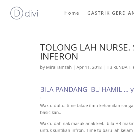
Home
GASTRIK GERD A
TOLONG LAH NURSE.
INFERON
by
MiraHamzah
|
Apr 11, 2018
|
HB RENDAH
,
BILA PANDANG IBU HAMIL … ya
.
Waktu dulu.. time takde ilmu kehamilan sangat
basic kan..
Waktu dah nak masuk anak ke4.. bila HB makin
untuk suntikan infron. Time tu baru lah kelam 