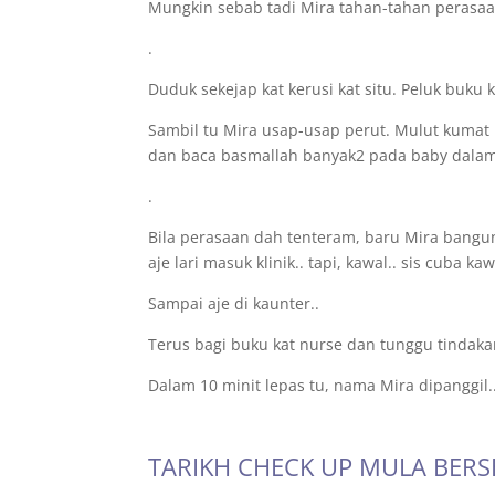
Mungkin sebab tadi Mira tahan-tahan perasaan
.
Duduk sekejap kat kerusi kat situ. Peluk buku k
Sambil tu Mira usap-usap perut. Mulut kumat k
dan baca basmallah banyak2 pada baby dalam
.
Bila perasaan dah tenteram, baru Mira bangun k
aje lari masuk klinik.. tapi, kawal.. sis cuba ka
Sampai aje di kaunter..
Terus bagi buku kat nurse dan tunggu tindaka
Dalam 10 minit lepas tu, nama Mira dipanggil.
TARIKH CHECK UP MULA BER