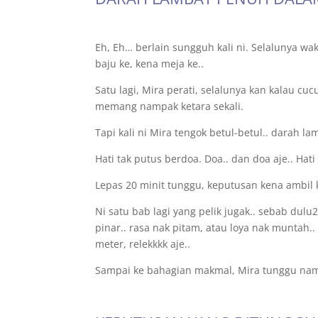
Eh, Eh… berlain sungguh kali ni. Selalunya wa
baju ke, kena meja ke..
Satu lagi, Mira perati, selalunya kan kalau cu
memang nampak ketara sekali.
Tapi kali ni Mira tengok betul-betul.. darah l
Hati tak putus berdoa. Doa.. dan doa aje.. Hat
Lepas 20 minit tunggu, keputusan kena ambil 
Ni satu bab lagi yang pelik jugak.. sebab dulu2
pinar.. rasa nak pitam, atau loya nak muntah.. 
meter, relekkkk aje..
Sampai ke bahagian makmal, Mira tunggu nam