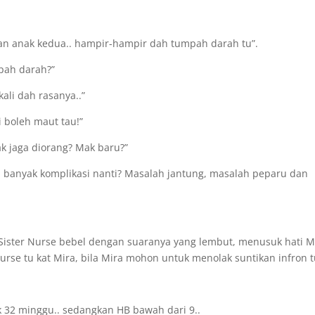
an anak kedua.. hampir-hampir dah tumpah darah tu”.
mpah darah?”
ali dah rasanya..”
 boleh maut tau!”
ak jaga diorang? Mak baru?”
n banyak komplikasi nanti? Masalah jantung, masalah peparu dan
 Sister Nurse bebel dengan suaranya yang lembut, menusuk hati M
rse tu kat Mira, bila Mira mohon untuk menolak suntikan infron t
 32 minggu.. sedangkan HB bawah dari 9..