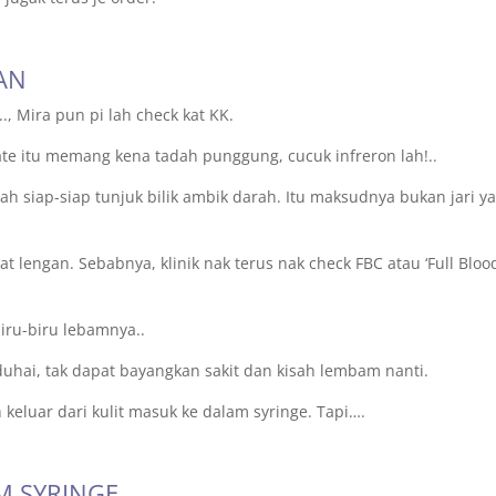
AN
., Mira pun pi lah check kat KK.
te itu memang kena tadah punggung, cucuk infreron lah!..
dah siap-siap tunjuk bilik ambik darah. Itu maksudnya bukan jari y
t lengan. Sebabnya, klinik nak terus nak check FBC atau ‘Full Bloo
iru-biru lebamnya..
aduhai, tak dapat bayangkan sakit dan kisah lembam nanti.
 keluar dari kulit masuk ke dalam syringe. Tapi….
M SYRINGE