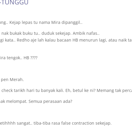
U-TUNGGU
ng.. Kejap lepas tu nama Mira dipanggil..
 nak bukak buku tu.. duduk sekejap. Ambik nafas..
gi kata.. Redho aje lah kalau bacaan HB menurun lagi, atau naik ta
ra tengok.. HB ????
t pen Merah.
 check tarikh hari tu banyak kali. Eh, betul ke ni? Memang tak perc
 nak melompat. Semua perasaan ada?
etihhhh sangat.. tiba-tiba rasa false contraction sekejap.