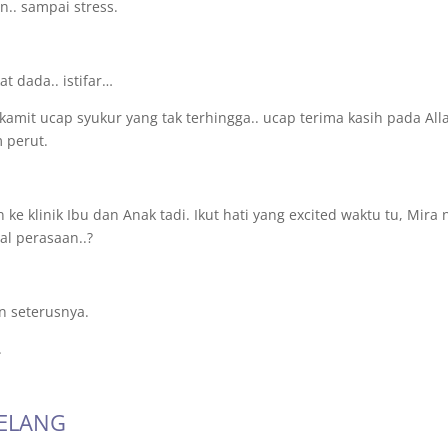
.. sampai stress.
at dada.. istifar…
amit ucap syukur yang tak terhingga.. ucap terima kasih pada Alla
 perut.
e klinik Ibu dan Anak tadi. Ikut hati yang excited waktu tu, Mira 
wal perasaan..?
n seterusnya.
.
SELANG