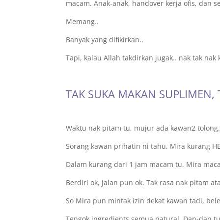
macam. Anak-anak, handover kerja ofis, dan s
Memang..
Banyak yang difikirkan..
Tapi, kalau Allah takdirkan jugak.. nak tak n
TAK SUKA MAKAN SUPLIMEN, T
Waktu nak pitam tu, mujur ada kawan2 tolong
Sorang kawan prihatin ni tahu, Mira kurang HB. 
Dalam kurang dari 1 jam macam tu, Mira mac
Berdiri ok, jalan pun ok. Tak rasa nak pitam 
So Mira pun mintak izin dekat kawan tadi, bel
Tengok ingredients semua natural. Dan-dan tu 