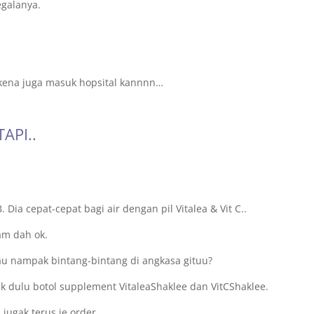
egalanya.
ak kena juga masuk hopsital kannnn…
API..
.
Dia cepat-cepat bagi air dengan pil Vitalea & Vit C..
am dah ok.
atau nampak bintang-bintang di angkasa gituu?
ek dulu botol supplement VitaleaShaklee dan VitCShaklee.
jugak terus je order.