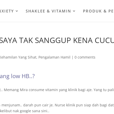
NXIETY
SHAKLEE & VITAMIN
PRODUK & P
 SAYA TAK SANGGUP KENA CUC
Kehamilan Yang Sihat
,
Pengalaman Hamil
|
0 comments
ng low HB..?
.. Memang Mira consume vitamin yang klinik bagi aje. Yang tu pal
 menjunam.. darah pun cair je. Nurse klinik pun siap dah bagi da
kelibut nak google sana sini..