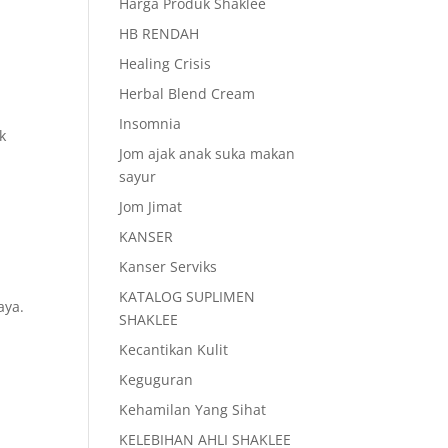
Harga Produk Shaklee
HB RENDAH
Healing Crisis
Herbal Blend Cream
Insomnia
k
Jom ajak anak suka makan
sayur
Jom Jimat
KANSER
Kanser Serviks
KATALOG SUPLIMEN
aya.
SHAKLEE
Kecantikan Kulit
Keguguran
Kehamilan Yang Sihat
KELEBIHAN AHLI SHAKLEE