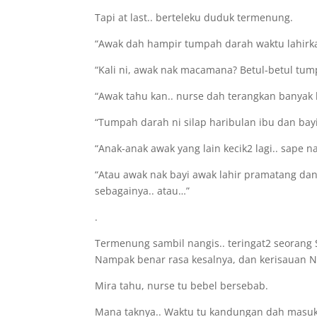
Tapi at last.. berteleku duduk termenung.
“Awak dah hampir tumpah darah waktu lahirk
“Kali ni, awak nak macamana? Betul-betul tu
“Awak tahu kan.. nurse dah terangkan banyak k
“Tumpah darah ni silap haribulan ibu dan bayi
“Anak-anak awak yang lain kecik2 lagi.. sape n
“Atau awak nak bayi awak lahir pramatang da
sebagainya.. atau…”
.
Termenung sambil nangis.. teringat2 seorang
Nampak benar rasa kesalnya, dan kerisauan Nu
Mira tahu, nurse tu bebel bersebab.
Mana taknya.. Waktu tu kandungan dah masuk