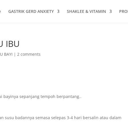
e
GASTRIK GERD ANXIETY
SHAKLEE & VITAMIN
PRO
U IBU
U BAYI
|
2 comments
ui bayinya sepanjang tempoh berpantang..
n susu badannya semasa selepas 3-4 hari bersalin atau dalam