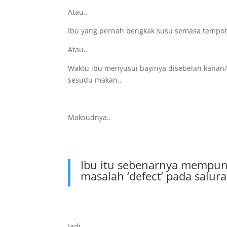
Atau..
Ibu yang pernah bengkak susu semasa tempoh
Atau..
Waktu ibu menyusui bayinya disebelah kanan/k
sesudu makan..
Maksudnya..
Ibu itu sebenarnya mempun
masalah ‘defect’ pada salur
Jadi..