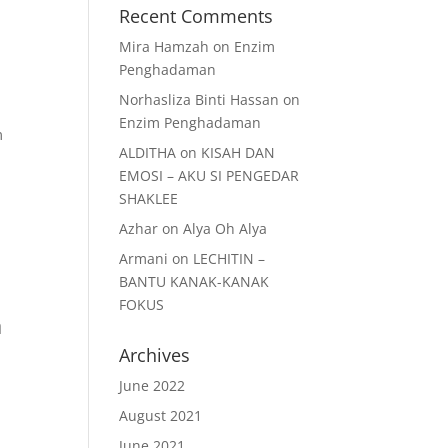
Recent Comments
Mira Hamzah
on
Enzim
Penghadaman
Norhasliza Binti Hassan
on
Enzim Penghadaman
m
ALDITHA
on
KISAH DAN
EMOSI – AKU SI PENGEDAR
SHAKLEE
Azhar
on
Alya Oh Alya
Armani
on
LECHITIN –
BANTU KANAK-KANAK
FOKUS
a
Archives
June 2022
August 2021
June 2021