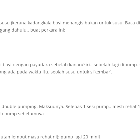
p’ susu (kerana kadangkala bayi menangis bukan untuk susu. Baca di
gang dahulu.. buat perkara ini:
bayi dengan payudara sebelah kanan/kiri.. sebelah lagi dipump.
ang ada pada waktu itu..seolah susu untuk si’kembar’.
double pumping. Maksudnya. Selepas 1 sesi pump.. mesti rehat 
poh pump sebelumnya.
rutan lembut masa rehat ni): pump lagi 20 minit.