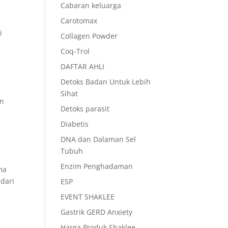
Cabaran keluarga
Carotomax
i
Collagen Powder
Coq-Trol
DAFTAR AHLI
Detoks Badan Untuk Lebih
Sihat
an
Detoks parasit
Diabetis
DNA dan Dalaman Sel
Tubuh
Enzim Penghadaman
ma
dari
ESP
EVENT SHAKLEE
Gastrik GERD Anxiety
Harga Produk Shaklee