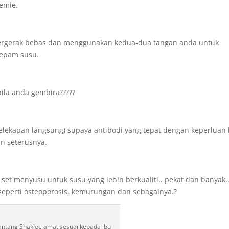
eemie.
ergerak bebas dan menggunakan kedua-dua tangan anda untuk
gepam susu.
ila anda gembira?????
pelekapan langsung) supaya antibodi yang tepat dengan keperluan 
n seterusnya.
 set menyusu untuk susu yang lebih berkualiti.. pekat dan banyak.
eperti osteoporosis, kemurungan dan sebagainya.?
antang Shaklee amat sesuai kepada ibu