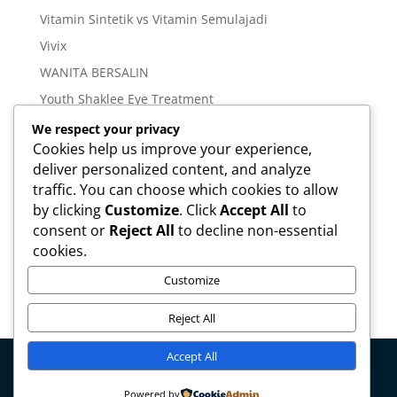
Vitamin Sintetik vs Vitamin Semulajadi
Vivix
WANITA BERSALIN
Youth Shaklee Eye Treatment
YOUTH SKIN CARE SERIES
We respect your privacy
Cookies help us improve your experience,
deliver personalized content, and analyze
Meta
traffic. You can choose which cookies to allow
Log in
by clicking
Customize
. Click
Accept All
to
Entries feed
consent or
Reject All
to decline non-essential
cookies.
Comments feed
WordPress.org
Customize
Reject All
Accept All
Copyright © mirahamzah.com Design by
Pengedar
Powered by