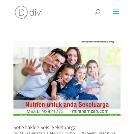
Set Shaklee Seisi Sekeluarga
by
MiraHamzah
|
Nov 12, 2018
|
VITAMIN SHAKLEE