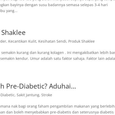
ngkan bayinya dengan susu badannya semasa selepas 3-4 hari
bu yang...
 Shaklee
wder
,
Kecantikan Kulit
,
Kesihatan Sendi
,
Produk Shaklee
n semakin kurang dan kurang kolagen . Ini mengakibatkan lebih ba
 semakin kendur. Umur adalah satu faktor sahaja. Faktor lain adal
ah Pre-Diabetic? Aduhai…
-Diabetic
,
Sakit Jantung
,
Stroke
acamana nak bagi orang faham pengambilan makanan yang berlebi
n dan boleh menyebabkan pre-diabetis dan seterusnya diabetis