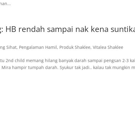
nan...
 HB rendah sampai nak kena suntik
ng Sihat
,
Pengalaman Hamil
,
Produk Shaklee
,
Vitalea Shaklee
u 2nd child memang hilang banyak darah sampai pengsan 2-3 kal
ata Mira hampir tumpah darah. Syukur tak jadi.. kalau tak mungkin 