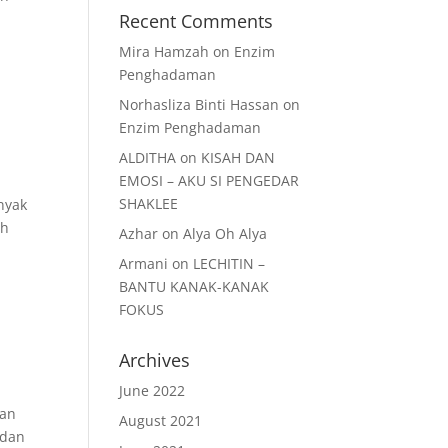
Recent Comments
Mira Hamzah
on
Enzim
Penghadaman
Norhasliza Binti Hassan
on
Enzim Penghadaman
ALDITHA
on
KISAH DAN
EMOSI – AKU SI PENGEDAR
SHAKLEE
nyak
ah
Azhar
on
Alya Oh Alya
Armani
on
LECHITIN –
BANTU KANAK-KANAK
FOKUS
Archives
June 2022
han
August 2021
 dan