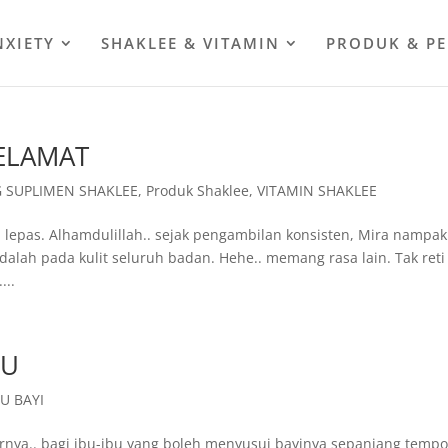
NXIETY
SHAKLEE & VITAMIN
PRODUK & P
SELAMAT
 SUPLIMEN SHAKLEE
,
Produk Shaklee
,
VITAMIN SHAKLEE
lepas. Alhamdulillah.. sejak pengambilan konsisten, Mira nampak
alah pada kulit seluruh badan. Hehe.. memang rasa lain. Tak reti
...
BU
U BAYI
a.. bagi ibu-ibu yang boleh menyusui bayinya sepanjang temp