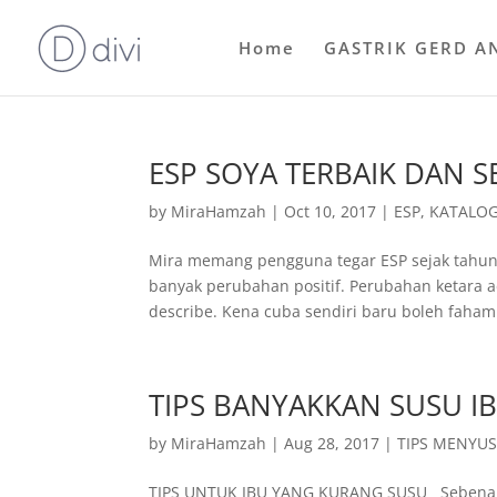
Home
GASTRIK GERD A
ESP SOYA TERBAIK DAN 
by
MiraHamzah
|
Oct 10, 2017
|
ESP
,
KATALOG
Mira memang pengguna tegar ESP sejak tahun 
banyak perubahan positif. Perubahan ketara ad
describe. Kena cuba sendiri baru boleh faham.
TIPS BANYAKKAN SUSU I
by
MiraHamzah
|
Aug 28, 2017
|
TIPS MENYUS
TIPS UNTUK IBU YANG KURANG SUSU Sebenarny