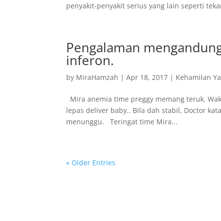
penyakit-penyakit serius yang lain seperti teka
Pengalaman mengandung:
inferon.
by
MiraHamzah
|
Apr 18, 2017
|
Kehamilan Ya
Mira anemia time preggy memang teruk. Wakt
lepas deliver baby.. Bila dah stabil, Doctor k
menunggu. Teringat time Mira...
« Older Entries