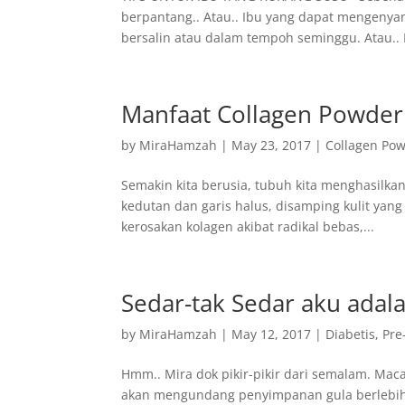
berpantang.. Atau.. Ibu yang dapat mengenya
bersalin atau dalam tempoh seminggu. Atau.. I
Manfaat Collagen Powder
by
MiraHamzah
|
May 23, 2017
|
Collagen Po
Semakin kita berusia, tubuh kita menghasilka
kedutan dan garis halus, disamping kulit yang
kerosakan kolagen akibat radikal bebas,...
Sedar-tak Sedar aku adal
by
MiraHamzah
|
May 12, 2017
|
Diabetis
,
Pre
Hmm.. Mira dok pikir-pikir dari semalam. M
akan mengundang penyimpanan gula berlebiha