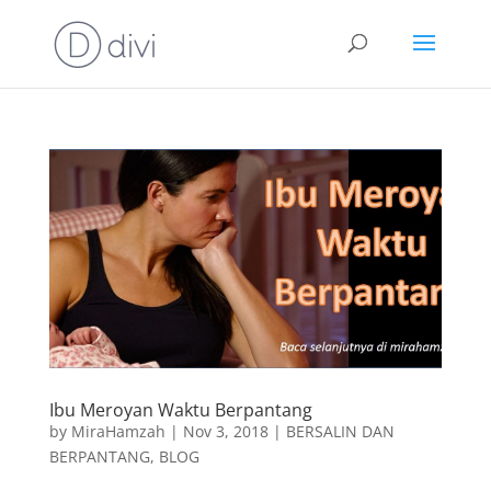
Ibu Meroyan Waktu Berpantang
by
MiraHamzah
|
Nov 3, 2018
|
BERSALIN DAN
BERPANTANG
,
BLOG