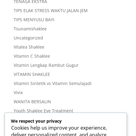
TENAGA EKSTRA
TIPS ELAK STRESS WAKTU JALAN JEM
TIPS MENYUSU BAYI
Tsunamishaklee
Uncategorized
Vitalea Shaklee
Vitamin C Shaklee
Vitamin Lengkap Rambut Gugur
VITAMIN SHAKLEE
Vitamin Sintetik vs Vitamin Semulajadi
Vivix
WANITA BERSALIN
Youth Shaklee Eye Treatment
YOUTH SKIN CARE SERIES
We respect your privacy
Cookies help us improve your experience,
deliver personalized content, and analyze
Meta