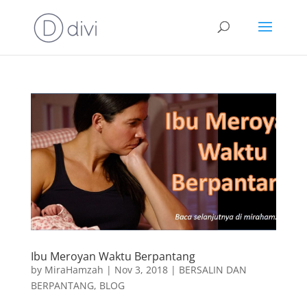
Ibu Meroyan Waktu Berpantang
by
MiraHamzah
|
Nov 3, 2018
|
BERSALIN DAN
BERPANTANG
,
BLOG