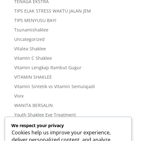
TENAGA EKSTRA
TIPS ELAK STRESS WAKTU JALAN JEM
TIPS MENYUSU BAYI
Tsunamishaklee
Uncategorized
Vitalea Shaklee
Vitamin C Shaklee
Vitamin Lengkap Rambut Gugur
VITAMIN SHAKLEE
Vitamin Sintetik vs Vitamin Semulajadi
Vivix
WANITA BERSALIN
Youth Shaklee Eye Treatment
YOUTH SKIN CARE SERIES
We respect your privacy
Cookies help us improve your experience,
deliver personalized content, and analyze
Meta