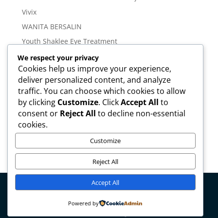
Vivix
WANITA BERSALIN
Youth Shaklee Eye Treatment
YOUTH SKIN CARE SERIES
We respect your privacy
Cookies help us improve your experience,
Meta
deliver personalized content, and analyze
traffic. You can choose which cookies to allow
Log in
by clicking
Customize
. Click
Accept All
to
Entries feed
consent or
Reject All
to decline non-essential
cookies.
Comments feed
WordPress.org
Customize
Reject All
Accept All
Copyright © mirahamzah.com Design by
Pengedar
Powered by
Shaklee Malaysia