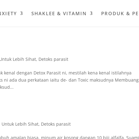
NXIETY
SHAKLEE & VITAMIN
PRODUK & P
Untuk Lebih Sihat
,
Detoks parasit
ak kenal dengan Detox Parasit ni, mestilah kena kenal istilahnya
oks ni ada dua perkataan iaitu de- dan Toxic maksudnya Membuang
ksud...
 Untuk Lebih Sihat
,
Detoks parasit
subuh amalan biasa, minum air kosong dangan 10 biji alfalfa. Suam