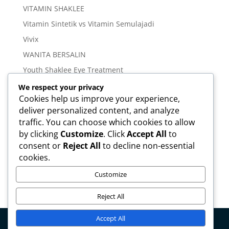
VITAMIN SHAKLEE
Vitamin Sintetik vs Vitamin Semulajadi
Vivix
WANITA BERSALIN
Youth Shaklee Eye Treatment
YOUTH SKIN CARE SERIES
We respect your privacy
Cookies help us improve your experience,
deliver personalized content, and analyze
Meta
traffic. You can choose which cookies to allow
Log in
by clicking
Customize
. Click
Accept All
to
Entries feed
consent or
Reject All
to decline non-essential
cookies.
Comments feed
WordPress.org
Customize
Reject All
Accept All