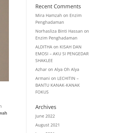
Recent Comments
Mira Hamzah
on
Enzim
Penghadaman
Norhasliza Binti Hassan
on
Enzim Penghadaman
ALDITHA
on
KISAH DAN
EMOSI – AKU SI PENGEDAR
SHAKLEE
Azhar
on
Alya Oh Alya
Armani
on
LECHITIN –
BANTU KANAK-KANAK
FOKUS
h
Archives
awah
June 2022
August 2021