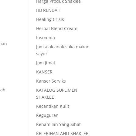
Harga Produk Shaklee
HB RENDAH
Healing Crisis
Herbal Blend Cream
Insomnia
mpan
Jom ajak anak suka makan
sayur
Jom Jimat
KANSER
Kanser Serviks
dah
KATALOG SUPLIMEN
SHAKLEE
Kecantikan Kulit
Keguguran
Kehamilan Yang Sihat
KELEBIHAN AHLI SHAKLEE