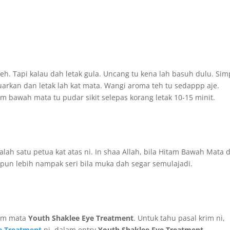
eh. Tapi kalau dah letak gula. Uncang tu kena lah basuh dulu. Si
uarkan dan letak lah kat mata. Wangi aroma teh tu sedappp aje.
am bawah mata tu pudar sikit selepas korang letak 10-15 minit.
ah satu petua kat atas ni. In shaa Allah, bila Hitam Bawah Mata 
pun lebih nampak seri bila muka dah segar semulajadi.
rim mata
Youth Shaklee Eye Treatment
. Untuk tahu pasal krim ni,
e Treatment
ni, dalam entry
Youth Shaklee Eye Treatment