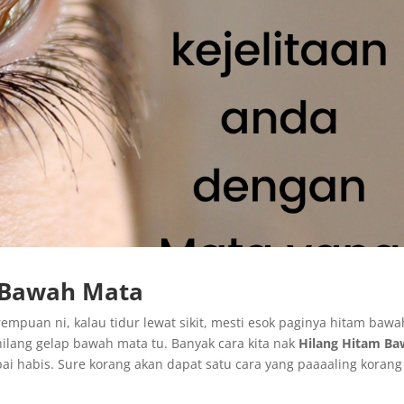
 Bawah Mata
empuan ni, kalau tidur lewat sikit, mesti esok paginya hitam bawa
hilang gelap bawah mata tu. Banyak cara kita nak
Hilang Hitam B
ai habis. Sure korang akan dapat satu cara yang paaaaling korang