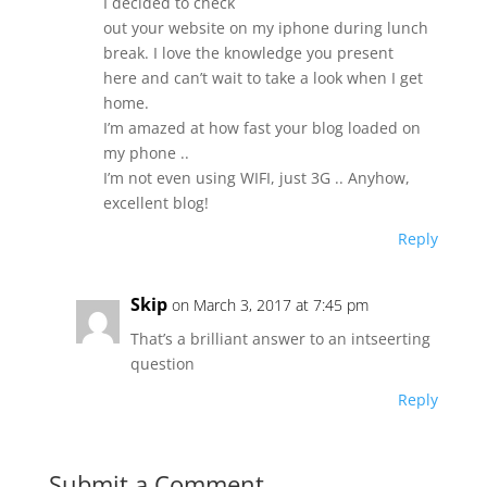
I decided to check
out your website on my iphone during lunch
break. I love the knowledge you present
here and can’t wait to take a look when I get
home.
I’m amazed at how fast your blog loaded on
my phone ..
I’m not even using WIFI, just 3G .. Anyhow,
excellent blog!
Reply
Skip
on March 3, 2017 at 7:45 pm
That’s a brilliant answer to an intseerting
question
Reply
Submit a Comment