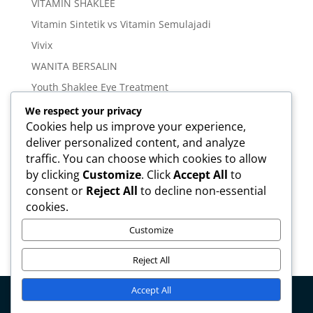
VITAMIN SHAKLEE
Vitamin Sintetik vs Vitamin Semulajadi
Vivix
WANITA BERSALIN
Youth Shaklee Eye Treatment
YOUTH SKIN CARE SERIES
We respect your privacy
Cookies help us improve your experience,
deliver personalized content, and analyze
Meta
traffic. You can choose which cookies to allow
Log in
by clicking
Customize
. Click
Accept All
to
Entries feed
consent or
Reject All
to decline non-essential
cookies.
Comments feed
WordPress.org
Customize
Reject All
Accept All