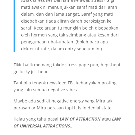
Awak stress ke? Dah lama ke awak stress? Gigi
mati awak ni menunjukkan saraf mati dari arah
dalam, dan dah lama sangat. Saraf yang mati
disebabkan tiada aliran darah beroksigen ke
saraf. Kecelaruan tu mungkin boleh disebabkan
oleh hormon yang tak seimbang atau kesan dari
penggunaan ubat-ubatan..(boleh baca apa
doktor ni kate, dalam entry sebelum ini).
Fikir balik memang takde stress pape pun, hepi-hepi
go lucky je.. hehe.
Tapi bila tengok newsfeed FB.. kebanyakan posting
yang lalu semua negative vibes.
Maybe ada sedikit negative energy yang Mira tak
perasan or Mira perasan tapi it is in denial state.
Kalau yang tahu pasal
LAW OF ATTRACTION
atau
LAW
OF UNIVERSAL ATTRACTIONS.
..