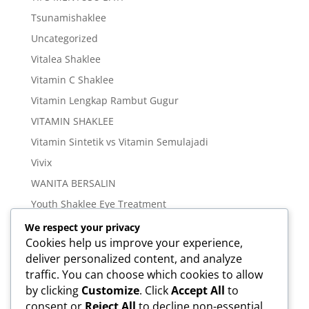
Tsunamishaklee
Uncategorized
Vitalea Shaklee
Vitamin C Shaklee
Vitamin Lengkap Rambut Gugur
VITAMIN SHAKLEE
Vitamin Sintetik vs Vitamin Semulajadi
Vivix
WANITA BERSALIN
Youth Shaklee Eye Treatment
YOUTH SKIN CARE SERIES
We respect your privacy
Cookies help us improve your experience,
deliver personalized content, and analyze
Meta
traffic. You can choose which cookies to allow
Log in
by clicking
Customize
. Click
Accept All
to
Entries feed
consent or
Reject All
to decline non-essential