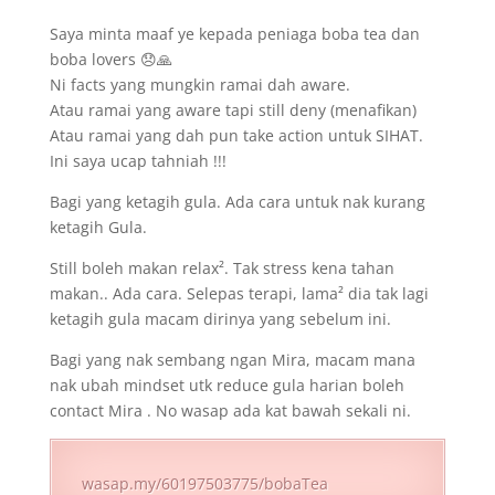
Saya minta maaf ye kepada peniaga boba tea dan
boba lovers 😞🙏
Ni facts yang mungkin ramai dah aware.
Atau ramai yang aware tapi still deny (menafikan)
Atau ramai yang dah pun take action untuk SIHAT.
Ini saya ucap tahniah !!!
Bagi yang ketagih gula. Ada cara untuk nak kurang
ketagih Gula.
Still boleh makan relax². Tak stress kena tahan
makan.. Ada cara. Selepas terapi, lama² dia tak lagi
ketagih gula macam dirinya yang sebelum ini.
Bagi yang nak sembang ngan Mira, macam mana
nak ubah mindset utk reduce gula harian boleh
contact Mira . No wasap ada kat bawah sekali ni.
wasap.my/60197503775/bobaTea