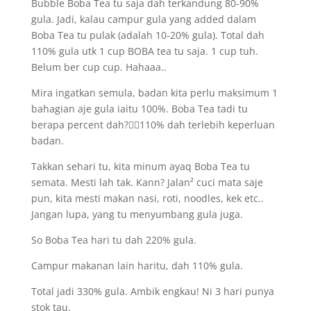
Bubble Boba Tea tu saja dah terkandung 80-90%
gula. Jadi, kalau campur gula yang added dalam
Boba Tea tu pulak (adalah 10-20% gula). Total dah
110% gula utk 1 cup BOBA tea tu saja. 1 cup tuh.
Belum ber cup cup. Hahaaa..
Mira ingatkan semula, badan kita perlu maksimum 1
bahagian aje gula iaitu 100%. Boba Tea tadi tu
berapa percent dah?👆🏼110% dah terlebih keperluan
badan.
Takkan sehari tu, kita minum ayaq Boba Tea tu
semata. Mesti lah tak. Kann? Jalan² cuci mata saje
pun, kita mesti makan nasi, roti, noodles, kek etc..
Jangan lupa, yang tu menyumbang gula juga.
So Boba Tea hari tu dah 220% gula.
Campur makanan lain haritu, dah 110% gula.
Total jadi 330% gula. Ambik engkau! Ni 3 hari punya
stok tau.