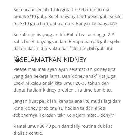
So macam seolah 1 kilo gula tu. Seharian tu dia
ambik 3/10 gula. Boleh bayang tak 1 peket gula sekilo
tu, 3/10 gula haritu dia ambik. Banyak ke banyak???
So kalau jenis yang ambik Boba Tea seminggu 2-3
kali.. boleh bayangkan lah. Berapa banyak gula spike
dalam darah dia waktu hari² dia terlebih gula itu.
💣SELAMATKAN KIDNEY
Please mak-mak ayah-ayah selamatkan kidney kita
yang dah bekerja lama. Dan kidney anak² kita juga.
Esok² ni kalau anak² kita umur 20-30 tahun dah
dapat ‘hadiah’ kidney problem. Tu time bomb tu.
Jangan buat pelik lah, kenapa anak tu muda lagi dah
kena kidney problem. Tu hadiah tu dari anda
sebenarnya. Perasan tak? Ke pejam mata.. deny??
Ramai umur 30-40 pun dah daily routine duk kat
dialisis centre.