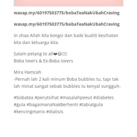
wasap.my/60197503775/bobaTeaNakUbahCraving
wasap.my/60197503775/bobaTeaNakUbahCraving
In shaa Allah kita kongsi dan baiki kualiti kesihatan
kita dan keluarga kita.
Salam petang to all❤️😃👇🏽
Boba lovers & Ex-Boba lovers
Mira Hamzah
-Pernah lah 2 kali minum Boba bubbles tu, tapi tak
lah minat sangat sebab bubbles tu kenyal sungguh-
#bobatea #perutsihat #masalahpeeut #diabetes
#gula #bagaimanaNakBerhenti #tabiatgula
#kencingmanis #dialisis