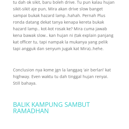
tu dah ok sikit, baru boleh drive. Tu pun kalau hujan
sikit-sikit aje pun, Mira akan drive slow banget
sampai bukak hazard lamp..hahah. Pernah Plus
ronda datang dekat tanya kenapa kereta bukak
hazard lamp.. kot-kot rosak ke? Mira cuma jawab
kena bawak slow.. kan hujan ni (tak explain panjang
kat officer tu, tapi nampak la mukanya yang pelik
tapi angguk dan senyum jugak kat Mira)..hehe.
Conclusion nya kome jgn la langgaq ‘air berlari’ kat
highway. Even waktu tu dah tinggal hujan renyai.
Still bahaya.
BALIK KAMPUNG SAMBUT
RAMADHAN