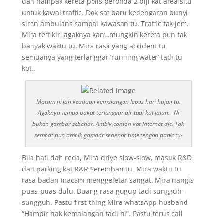
dan nampak kereta polis peronda 2 biji kat area situ
untuk kawal traffic. Dok sat baru kedengaran bunyi
siren ambulans sampai kawasan tu. Traffic tak jem.
Mira terfikir, agaknya kan…mungkin kereta pun tak
banyak waktu tu. Mira rasa yang accident tu
semuanya yang terlanggar ‘running water’ tadi tu
kot..
Macam ni lah keadaan kemalangan lepas hari hujan tu.
Agaknya semua pakat terlanggar air tadi kat jalan. –Ni
bukan gambar sebenar. Ambik contoh kat internet aje. Tak
sempat pun ambik gambar sebenar time tengah panic tu-
Bila hati dah reda, Mira drive slow-slow, masuk R&D
dan parking kat R&R Seremban tu. Mira waktu tu
rasa badan macam menggeletar sangat. Mira nangis
puas-puas dulu. Buang rasa gugup tadi sungguh-
sungguh. Pastu first thing Mira whatsApp husband
“Hampir nak kemalangan tadi ni”. Pastu terus call