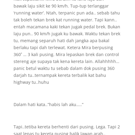
bawak laju sikit ke 90 km/h. Tup-tup terlanggar
‘running water’. Ntah, terpanic pun ada.. sebab tahu
tak boleh tekan brek kat running water. Tapi kann..
entah macamana kaki tekan jugak pedal brek. Bukan
laju pun.. 90 km/h jugak ku bawak. Waktu tekan brek
tu, memang separuh hati dah jangka apa bakal
berlaku tapi dah terlewat. Ketera Mira berpusing
360˚ … 3 kali pusing. Mira lepaskan brek dan control
stereng aje supaya tak kena kereta lain. Allahhhhh…
panic betul waktu tu sebab dalam dok pusing 360
darjah tu..ternampak kereta terbalik kat bahu
highway tu..huhu
Dalam hati kata..”habis lah aku…..”
Tapi..tetiba kereta berhenti dari pusing. Lega. Tapi 2
saat lepas tu kereta pusing balik lawan arah..