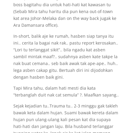
boss bagitahu dia untuk hati-hati kat kawasan tu
(Sebab Mira tahu haritu dia pun kena out-of-town
kat area Johor-Melaka dan on the way back jugak ke
Ara Damansara office).
In-short, balik aje ke rumah, hasben siap tanya itu
ini.. cerita la bagai nak rak.. pastu report kerosakan..
“Lori tu terlanggat sikit”.. bila ngadu kat asben
sambil mintak maaf?.. sudahnya asben kate takpe la
nak buat cemana.. seb baik awak tak ape-ape.. huh..
lega asben cakap gitu. Bertuah diri ini dijodohkan
dengan hasben baik gini.
Tapi Mira tahu, dalam hati mesti dia kata
“terbanglah duit nak cat semula” ?. Maafkan sayang..
Sejak kejadian tu..Trauma tu.. 2-3 minggu gak takleh
bawak keta dalam hujan. Suami bawak kereta dalam
hujan pun ulang-ulang kali pesan kat dia supaya
hati-hati dan jangan laju. Bila husband terlanggar