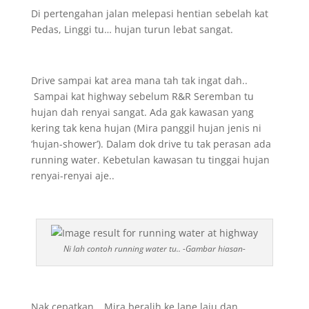
Di pertengahan jalan melepasi hentian sebelah kat
Pedas, Linggi tu… hujan turun lebat sangat.
Drive sampai kat area mana tah tak ingat dah..
Sampai kat highway sebelum R&R Seremban tu
hujan dah renyai sangat. Ada gak kawasan yang
kering tak kena hujan (Mira panggil hujan jenis ni
‘hujan-shower’). Dalam dok drive tu tak perasan ada
running water. Kebetulan kawasan tu tinggai hujan
renyai-renyai aje..
Ni lah contoh running water tu.. -Gambar hiasan-
Nak cepatkan… Mira beralih ke lane laju dan