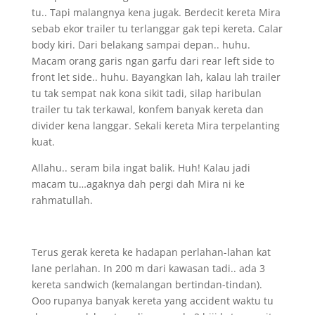
tu.. Tapi malangnya kena jugak. Berdecit kereta Mira
sebab ekor trailer tu terlanggar gak tepi kereta. Calar
body kiri. Dari belakang sampai depan.. huhu.
Macam orang garis ngan garfu dari rear left side to
front let side.. huhu. Bayangkan lah, kalau lah trailer
tu tak sempat nak kona sikit tadi, silap haribulan
trailer tu tak terkawal, konfem banyak kereta dan
divider kena langgar. Sekali kereta Mira terpelanting
kuat.
Allahu.. seram bila ingat balik. Huh! Kalau jadi
macam tu…agaknya dah pergi dah Mira ni ke
rahmatullah.
Terus gerak kereta ke hadapan perlahan-lahan kat
lane perlahan. In 200 m dari kawasan tadi.. ada 3
kereta sandwich (kemalangan bertindan-tindan).
Ooo rupanya banyak kereta yang accident waktu tu