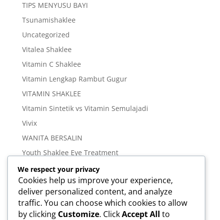
TIPS MENYUSU BAYI
Tsunamishaklee
Uncategorized
Vitalea Shaklee
Vitamin C Shaklee
Vitamin Lengkap Rambut Gugur
VITAMIN SHAKLEE
Vitamin Sintetik vs Vitamin Semulajadi
Vivix
WANITA BERSALIN
Youth Shaklee Eye Treatment
YOUTH SKIN CARE SERIES
We respect your privacy
Cookies help us improve your experience,
deliver personalized content, and analyze
Meta
traffic. You can choose which cookies to allow
Log in
by clicking
Customize
. Click
Accept All
to