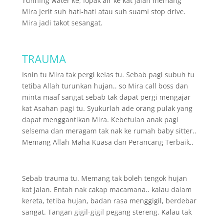
‘running water ke, lopak air ke kat jalan memang
Mira jerit suh hati-hati atau suh suami stop drive.
Mira jadi takot sesangat.
TRAUMA
Isnin tu Mira tak pergi kelas tu. Sebab pagi subuh tu
tetiba Allah turunkan hujan.. so Mira call boss dan
minta maaf sangat sebab tak dapat pergi mengajar
kat Asahan pagi tu. Syukurlah ade orang pulak yang
dapat menggantikan Mira. Kebetulan anak pagi
selsema dan meragam tak nak ke rumah baby sitter..
Memang Allah Maha Kuasa dan Perancang Terbaik..
Sebab trauma tu. Memang tak boleh tengok hujan
kat jalan. Entah nak cakap macamana.. kalau dalam
kereta, tetiba hujan, badan rasa menggigil, berdebar
sangat. Tangan gigil-gigil pegang stereng. Kalau tak