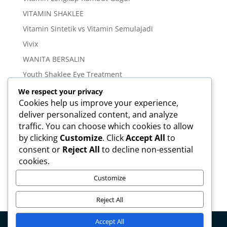
VITAMIN SHAKLEE
Vitamin Sintetik vs Vitamin Semulajadi
Vivix
WANITA BERSALIN
Youth Shaklee Eye Treatment
YOUTH SKIN CARE SERIES
We respect your privacy
Cookies help us improve your experience,
deliver personalized content, and analyze
Meta
traffic. You can choose which cookies to allow
Log in
by clicking
Customize
. Click
Accept All
to
Entries feed
consent or
Reject All
to decline non-essential
cookies.
Comments feed
WordPress.org
Customize
Reject All
Accept All