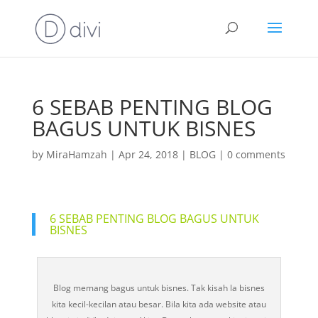
6 SEBAB PENTING BLOG
BAGUS UNTUK BISNES
by
MiraHamzah
|
Apr 24, 2018
|
BLOG
|
0 comments
6 SEBAB PENTING BLOG BAGUS UNTUK
BISNES
Blog memang bagus untuk bisnes. Tak kisah la bisnes
kita kecil-kecilan atau besar. Bila kita ada website atau