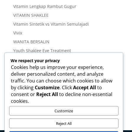
Vitamin Lengkap Rambut Gugur
VITAMIN SHAKLEE
Vitamin Sintetik vs Vitamin Semulajadi
Vivix
WANITA BERSALIN
Youth Shaklee Eye Treatment
YOUTH SKIN CARE SERIES
We respect your privacy
Cookies help us improve your experience,
deliver personalized content, and analyze
Meta
traffic. You can choose which cookies to allow
Log in
by clicking
Customize
. Click
Accept All
to
Entries feed
consent or
Reject All
to decline non-essential
cookies.
Comments feed
WordPress.org
Customize
Reject All