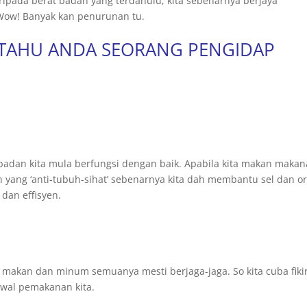
aripada berat badan yang terdahulu, kita sebenarnya berjaya
Wow! Banyak kan penurunan tu.
 TAHU ANDA SEORANG PENGIDAP
adan kita mula berfungsi dengan baik. Apabila kita makan maka
ang ‘anti-tubuh-sihat’ sebenarnya kita dah membantu sel dan o
dan effisyen.
ak makan dan minum semuanya mesti berjaga-jaga. So kita cuba fiki
awal pemakanan kita.