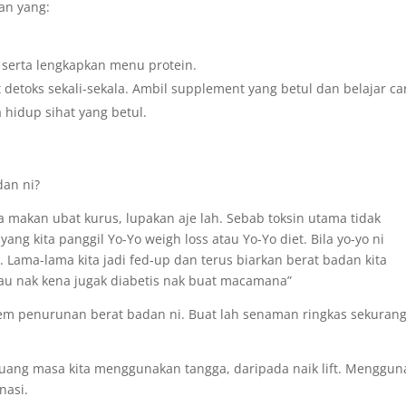
an yang:
serta lengkapkan menu protein.
t detoks sekali-sekala. Ambil supplement yang betul dan belajar ca
idup sihat yang betul.
dan ni?
makan ubat kurus, lupakan aje lah. Sebab toksin utama tidak
ang kita panggil Yo-Yo weigh loss atau Yo-Yo diet. Bila yo-yo ni
Lama-lama kita jadi fed-up dan terus biarkan berat badan kita
lau nak kena jugak diabetis nak buat macamana”
m penurunan berat badan ni. Buat lah senaman ringkas sekurang
luang masa kita menggunakan tangga, daripada naik lift. Menggu
nasi.