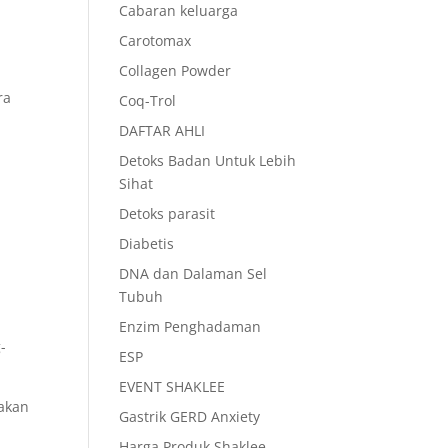
Cabaran keluarga
Carotomax
Collagen Powder
ra
Coq-Trol
DAFTAR AHLI
Detoks Badan Untuk Lebih
Sihat
Detoks parasit
Diabetis
DNA dan Dalaman Sel
Tubuh
Enzim Penghadaman
-
ESP
EVENT SHAKLEE
nakan
Gastrik GERD Anxiety
Harga Produk Shaklee