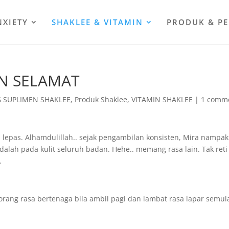
NXIETY
SHAKLEE & VITAMIN
PRODUK & P
AN SELAMAT
 SUPLIMEN SHAKLEE
,
Produk Shaklee
,
VITAMIN SHAKLEE
|
1 comm
lepas. Alhamdulillah.. sejak pengambilan konsisten, Mira nampak
alah pada kulit seluruh badan. Hehe.. memang rasa lain. Tak reti
.
orang rasa bertenaga bila ambil pagi dan lambat rasa lapar semul