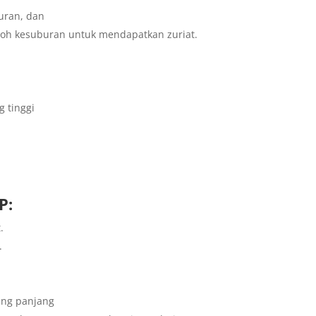
uran, dan
oh kesuburan untuk mendapatkan zuriat.
g tinggi
P:
.
.
ang panjang