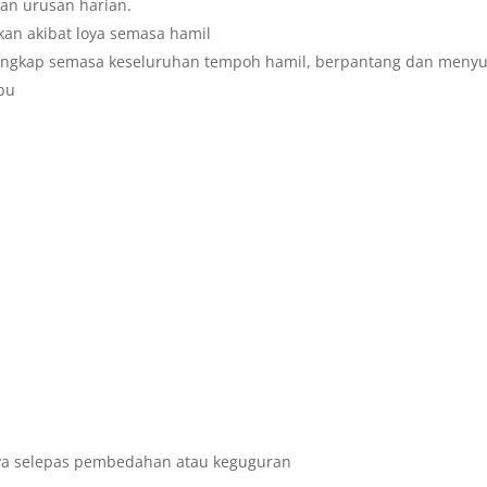
gan urusan harian.
kan akibat loya semasa hamil
 lengkap semasa keseluruhan tempoh hamil, berpantang dan menyu
bu
a selepas pembedahan atau keguguran