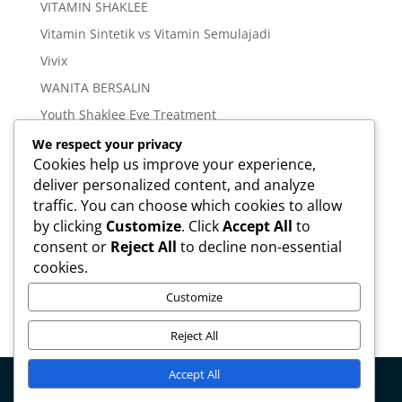
VITAMIN SHAKLEE
Vitamin Sintetik vs Vitamin Semulajadi
Vivix
WANITA BERSALIN
Youth Shaklee Eye Treatment
YOUTH SKIN CARE SERIES
We respect your privacy
Cookies help us improve your experience,
deliver personalized content, and analyze
Meta
traffic. You can choose which cookies to allow
Log in
by clicking
Customize
. Click
Accept All
to
Entries feed
consent or
Reject All
to decline non-essential
cookies.
Comments feed
WordPress.org
Customize
Reject All
Accept All