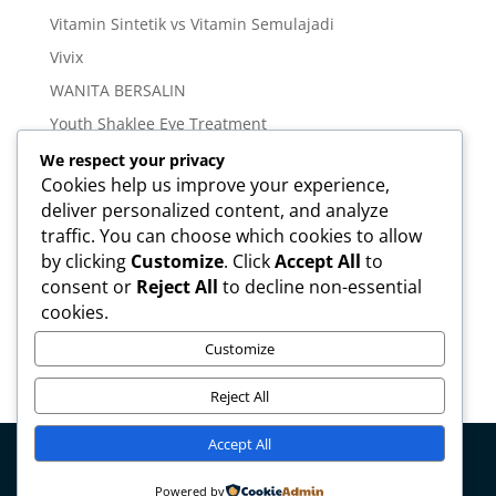
Vitamin Sintetik vs Vitamin Semulajadi
Vivix
WANITA BERSALIN
Youth Shaklee Eye Treatment
YOUTH SKIN CARE SERIES
We respect your privacy
Cookies help us improve your experience,
deliver personalized content, and analyze
Meta
traffic. You can choose which cookies to allow
Log in
by clicking
Customize
. Click
Accept All
to
Entries feed
consent or
Reject All
to decline non-essential
cookies.
Comments feed
WordPress.org
Customize
Reject All
Accept All
Copyright © mirahamzah.com Design by
Pengedar
Powered by