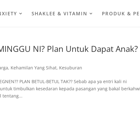
NXIETY
SHAKLEE & VITAMIN
PRODUK & P
NGGU NI? Plan Untuk Dapat Anak?
arga
,
Kehamilan Yang Sihat
,
Kesuburan
NEN?? PLAN BETUL-BETUL TAK?? Sebab apa ya entri kali ni
ah untuk timbulkan kesedaran kepada pasangan yang bakal berkahw
 tentang...