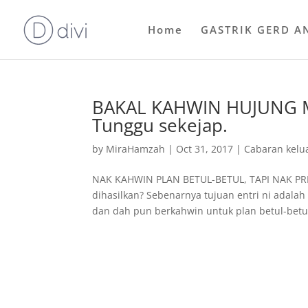
Home
GASTRIK GERD A
BAKAL KAHWIN HUJUNG MI
Tunggu sekejap.
by
MiraHamzah
|
Oct 31, 2017
|
Cabaran kelu
NAK KAHWIN PLAN BETUL-BETUL, TAPI NAK PREG
dihasilkan? Sebenarnya tujuan entri ni adal
dan dah pun berkahwin untuk plan betul-betul