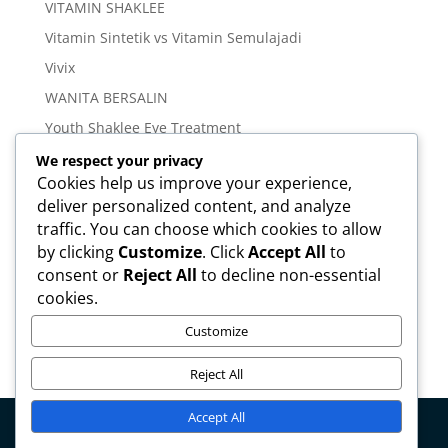
VITAMIN SHAKLEE
Vitamin Sintetik vs Vitamin Semulajadi
Vivix
WANITA BERSALIN
Youth Shaklee Eye Treatment
YOUTH SKIN CARE SERIES
We respect your privacy
Cookies help us improve your experience,
deliver personalized content, and analyze
Meta
traffic. You can choose which cookies to allow
Log in
by clicking
Customize
. Click
Accept All
to
Entries feed
consent or
Reject All
to decline non-essential
cookies.
Comments feed
WordPress.org
Customize
Reject All
Accept All