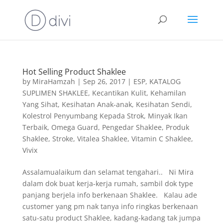
Hot Selling Product Shaklee
by
MiraHamzah
|
Sep 26, 2017
|
ESP
,
KATALOG
SUPLIMEN SHAKLEE
,
Kecantikan Kulit
,
Kehamilan
Yang Sihat
,
Kesihatan Anak-anak
,
Kesihatan Sendi
,
Kolestrol Penyumbang Kepada Strok
,
Minyak Ikan
Terbaik
,
Omega Guard
,
Pengedar Shaklee
,
Produk
Shaklee
,
Stroke
,
Vitalea Shaklee
,
Vitamin C Shaklee
,
Vivix
Assalamualaikum dan selamat tengahari.. Ni Mira
dalam dok buat kerja-kerja rumah, sambil dok type
panjang berjela info berkenaan Shaklee. Kalau ade
customer yang pm nak tanya info ringkas berkenaan
satu-satu product Shaklee, kadang-kadang tak jumpa