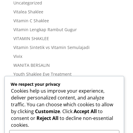
Uncategorized
Vitalea Shaklee
Vitamin C Shaklee
Vitamin Lengkap Rambut Gugur
VITAMIN SHAKLEE
Vitamin Sintetik vs Vitamin Semulajadi
Vivix
WANITA BERSALIN
Youth Shaklee Eye Treatment
YOUTH SKIN CARE SERIES
We respect your privacy
Cookies help us improve your experience,
deliver personalized content, and analyze
Meta
traffic. You can choose which cookies to allow
Log in
by clicking
Customize
. Click
Accept All
to
Entries feed
consent or
Reject All
to decline non-essential
cookies.
Comments feed