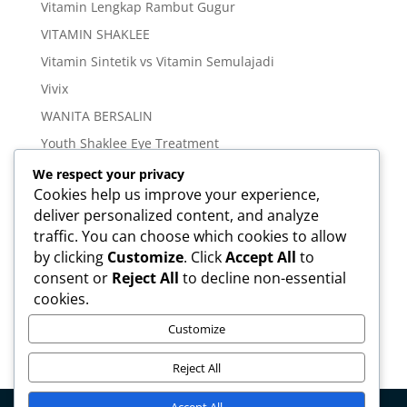
Vitamin Lengkap Rambut Gugur
VITAMIN SHAKLEE
Vitamin Sintetik vs Vitamin Semulajadi
Vivix
WANITA BERSALIN
Youth Shaklee Eye Treatment
YOUTH SKIN CARE SERIES
We respect your privacy
Cookies help us improve your experience,
deliver personalized content, and analyze
Meta
traffic. You can choose which cookies to allow
Log in
by clicking
Customize
. Click
Accept All
to
Entries feed
consent or
Reject All
to decline non-essential
cookies.
Comments feed
WordPress.org
Customize
Reject All
Accept All