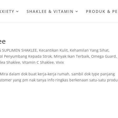
NXIETY
SHAKLEE & VITAMIN
PRODUK & P
ee
 SUPLIMEN SHAKLEE
,
Kecantikan Kulit
,
Kehamilan Yang Sihat
,
rol Penyumbang Kepada Strok
,
Minyak Ikan Terbaik
,
Omega Guard
,
alea Shaklee
,
Vitamin C Shaklee
,
Vivix
Mira dalam dok buat kerja-kerja rumah, sambil dok type panjang
stomer yang pm nak tanya info ringkas berkenaan satu-satu produ