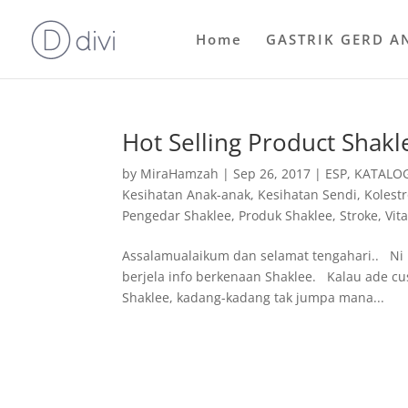
Home
GASTRIK GERD A
Hot Selling Product Shakl
by
MiraHamzah
|
Sep 26, 2017
|
ESP
,
KATALOG
Kesihatan Anak-anak
,
Kesihatan Sendi
,
Kolest
Pengedar Shaklee
,
Produk Shaklee
,
Stroke
,
Vit
Assalamualaikum dan selamat tengahari.. Ni 
berjela info berkenaan Shaklee. Kalau ade cu
Shaklee, kadang-kadang tak jumpa mana...