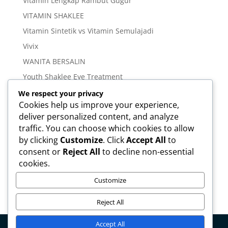
Vitamin Lengkap Rambut Gugur
VITAMIN SHAKLEE
Vitamin Sintetik vs Vitamin Semulajadi
Vivix
WANITA BERSALIN
Youth Shaklee Eye Treatment
YOUTH SKIN CARE SERIES
We respect your privacy
Cookies help us improve your experience,
deliver personalized content, and analyze
Meta
traffic. You can choose which cookies to allow
Log in
by clicking
Customize
. Click
Accept All
to
Entries feed
consent or
Reject All
to decline non-essential
cookies.
Comments feed
WordPress.org
Customize
Reject All
Accept All