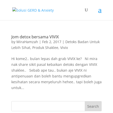
Jom detox bersama VIVIX
by
MiraHamzah
|
Feb 2, 2017
|
Detoks Badan Untuk
Lebih Sihat
,
Produk Shaklee
,
Vivix
Hi kome2.. bulan lepas dah grab VIVIX ke? Ni mira
nak share sikit pasal kebaikan detoks dengan VIVIX
shaklee.. Sebab ape tau.. bukan aje VIVIX ni
antipenuaan dan boleh bantu mengupgredkan
kesihatan secara menyeluruh hehee.. tapi boleh juga
untuk...