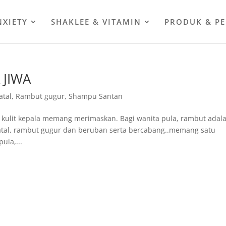
NXIETY
SHAKLEE & VITAMIN
PRODUK & P
 JIWA
atal
,
Rambut gugur
,
Shampu Santan
ulit kepala memang merimaskan. Bagi wanita pula, rambut adal
gatal, rambut gugur dan beruban serta bercabang..memang satu
ula,...