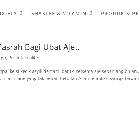
NXIETY
SHAKLEE & VITAMIN
PRODUK & P
srah Bagi Ubat Aje..
rga
,
Produk Shaklee
mpai ke si kecik asyik demam, batuk, selsema aje sepanjang bulan.
un.. mak mane yang tak penat. Betullah Allah tetapkan syurga bawa