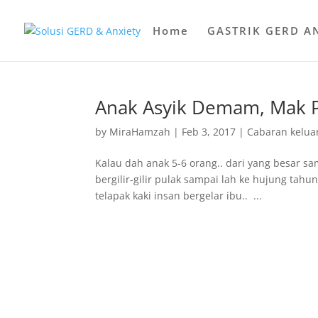
Home
GASTRIK GERD A
Anak Asyik Demam, Mak Pa
by
MiraHamzah
|
Feb 3, 2017
|
Cabaran kelua
Kalau dah anak 5-6 orang.. dari yang besar sa
bergilir-gilir pulak sampai lah ke hujung tah
telapak kaki insan bergelar ibu.. ...