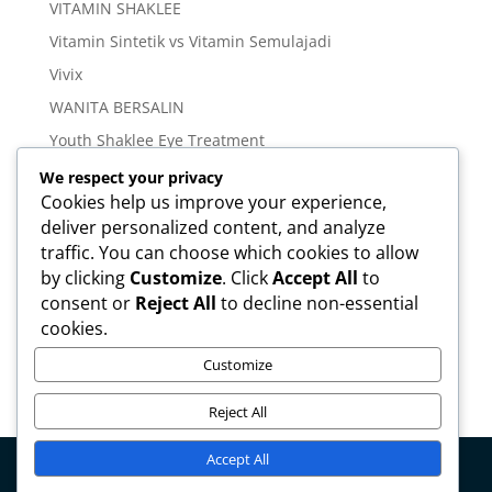
VITAMIN SHAKLEE
Vitamin Sintetik vs Vitamin Semulajadi
Vivix
WANITA BERSALIN
Youth Shaklee Eye Treatment
YOUTH SKIN CARE SERIES
We respect your privacy
Cookies help us improve your experience,
deliver personalized content, and analyze
Meta
traffic. You can choose which cookies to allow
Log in
by clicking
Customize
. Click
Accept All
to
Entries feed
consent or
Reject All
to decline non-essential
cookies.
Comments feed
WordPress.org
Customize
Reject All
Accept All