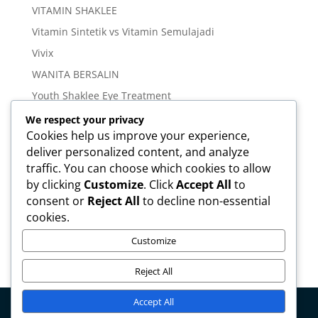
VITAMIN SHAKLEE
Vitamin Sintetik vs Vitamin Semulajadi
Vivix
WANITA BERSALIN
Youth Shaklee Eye Treatment
YOUTH SKIN CARE SERIES
We respect your privacy
Cookies help us improve your experience,
deliver personalized content, and analyze
Meta
traffic. You can choose which cookies to allow
Log in
by clicking
Customize
. Click
Accept All
to
Entries feed
consent or
Reject All
to decline non-essential
cookies.
Comments feed
WordPress.org
Customize
Reject All
Accept All