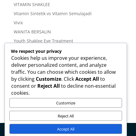
VITAMIN SHAKLEE
Vitamin Sintetik vs Vitamin Semulajadi
Vivix
WANITA BERSALIN
Youth Shaklee Eye Treatment
YOUTH SKIN CARE SERIES
We respect your privacy
Cookies help us improve your experience,
deliver personalized content, and analyze
Meta
traffic. You can choose which cookies to allow
Log in
by clicking
Customize
. Click
Accept All
to
Entries feed
consent or
Reject All
to decline non-essential
cookies.
Comments feed
WordPress.org
Customize
Reject All
Accept All