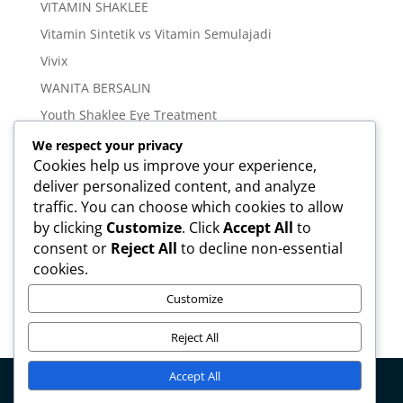
VITAMIN SHAKLEE
Vitamin Sintetik vs Vitamin Semulajadi
Vivix
WANITA BERSALIN
Youth Shaklee Eye Treatment
YOUTH SKIN CARE SERIES
We respect your privacy
Cookies help us improve your experience,
deliver personalized content, and analyze
Meta
traffic. You can choose which cookies to allow
Log in
by clicking
Customize
. Click
Accept All
to
Entries feed
consent or
Reject All
to decline non-essential
cookies.
Comments feed
WordPress.org
Customize
Reject All
Accept All