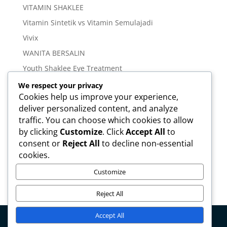
VITAMIN SHAKLEE
Vitamin Sintetik vs Vitamin Semulajadi
Vivix
WANITA BERSALIN
Youth Shaklee Eye Treatment
YOUTH SKIN CARE SERIES
We respect your privacy
Cookies help us improve your experience,
deliver personalized content, and analyze
Meta
traffic. You can choose which cookies to allow
Log in
by clicking
Customize
. Click
Accept All
to
Entries feed
consent or
Reject All
to decline non-essential
cookies.
Comments feed
WordPress.org
Customize
Reject All
Accept All