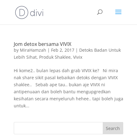
Jom detox bersama VIVIX
by
MiraHamzah
|
Feb 2, 2017
|
Detoks Badan Untuk
Lebih Sihat
,
Produk Shaklee
,
Vivix
Hi kome2.. bulan lepas dah grab VIVIX ke? Ni mira
nak share sikit pasal kebaikan detoks dengan VIVIX
shaklee.. Sebab ape tau.. bukan aje VIVIX ni
antipenuaan dan boleh bantu mengupgredkan
kesihatan secara menyeluruh hehee.. tapi boleh juga
untuk...