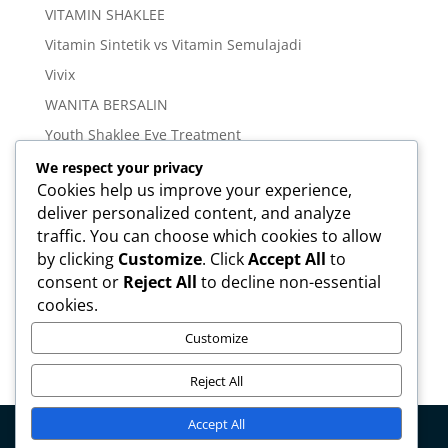
VITAMIN SHAKLEE
Vitamin Sintetik vs Vitamin Semulajadi
Vivix
WANITA BERSALIN
Youth Shaklee Eye Treatment
YOUTH SKIN CARE SERIES
We respect your privacy
Cookies help us improve your experience,
deliver personalized content, and analyze
Meta
traffic. You can choose which cookies to allow
Log in
by clicking
Customize
. Click
Accept All
to
Entries feed
consent or
Reject All
to decline non-essential
cookies.
Comments feed
WordPress.org
Customize
Reject All
Accept All